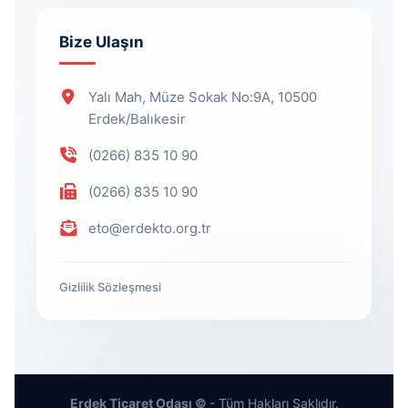
Bize Ulaşın
Yalı Mah, Müze Sokak No:9A, 10500
Erdek/Balıkesir
(0266) 835 10 90
(0266) 835 10 90
eto@erdekto.org.tr
Gizlilik Sözleşmesi
Erdek Ticaret Odası ©
- Tüm Hakları Saklıdır.