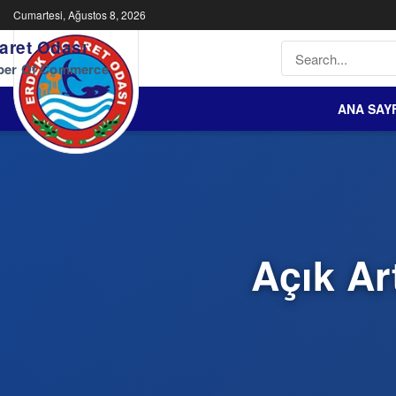
Cumartesi, Ağustos 8, 2026
aret Odası
ber Of Commerce
ANA SAY
Açık Ar