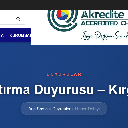
FA
KURUMSAL
ÜYELİK VE ÜYELER
DIŞ TİCARET
BİLGİ 
DUYURULAR
tırma Duyurusu – Kır
Ana Sayfa
»
Duyurular
»
Haber Detayı