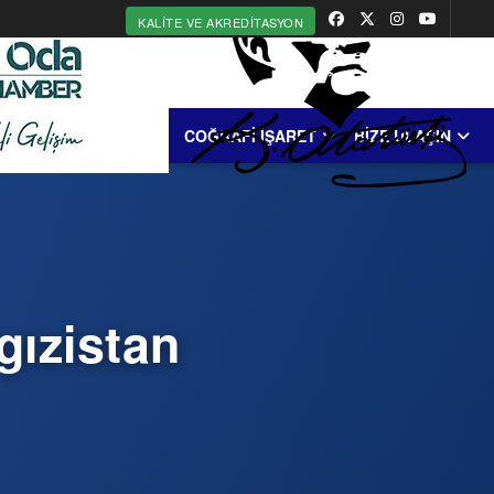
KALITE VE AKREDITASYON
MERKEZİ
ERDEK
COĞRAFİ İŞARET
BİZE ULAŞIN
gızistan