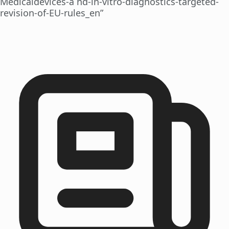
Medicaldevices-a nd-in-vitro-diagnostics-targeted-
revision-of-EU-rules_en”