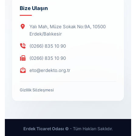
Bize Ulaşın
Yalı Mah, Müze Sokak No:9A, 10500
Erdek/Balıkesir
(0266) 835 10 90
(0266) 835 10 90
eto@erdekto.org.tr
Gizlilik Sözleşmesi
Erdek Ticaret Odası ©
- Tüm Hakları Saklıdır.