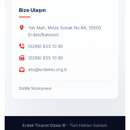
Bize Ulaşın
Yalı Mah, Müze Sokak No:9A, 10500
Erdek/Balıkesir
(0266) 835 10 90
(0266) 835 10 90
eto@erdekto.org.tr
Gizlilik Sözleşmesi
Erdek Ticaret Odası ©
- Tüm Hakları Saklıdır.