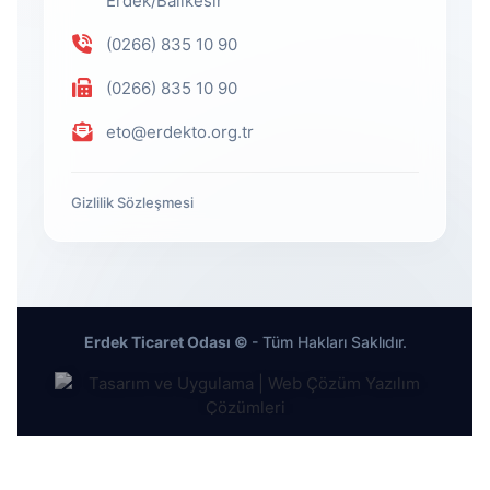
Erdek/Balıkesir
(0266) 835 10 90
(0266) 835 10 90
eto@erdekto.org.tr
Gizlilik Sözleşmesi
Erdek Ticaret Odası ©
- Tüm Hakları Saklıdır.