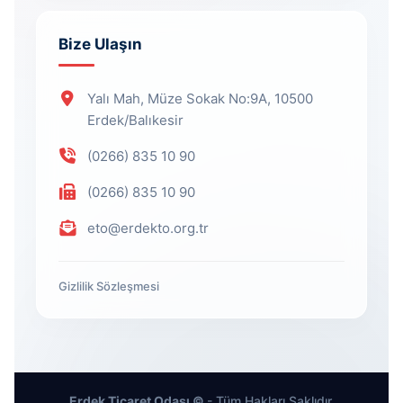
Bize Ulaşın
Yalı Mah, Müze Sokak No:9A, 10500
Erdek/Balıkesir
(0266) 835 10 90
(0266) 835 10 90
eto@erdekto.org.tr
Gizlilik Sözleşmesi
Erdek Ticaret Odası ©
- Tüm Hakları Saklıdır.